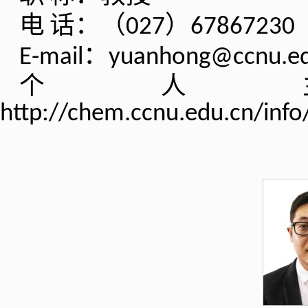
电
话：（
）
027
67867230
：
E-mail
yuanhong@ccnu.ed
个人
http://chem.ccnu.edu.cn/inf